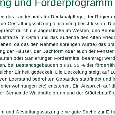
ung und Förderprogramm
en des Landesamts für Denkmalpflege, der Regierun
ue Gestaltungssatzung einstimmig beschlossen. Die
egrenzt durch die Jägerstraße im Westen, den Bere
ulstraße im Osten und das Südende des Alten Friedho
eben, da das den Rahmen sprengen würde) das präge
ung der Häuser, der Dachform oder auch der Fenster
ten oder Sanierungen Fördermittel beantragt werd
en, bei Bestandsgebäuden bis zu 30 % der förderfähi
tlicher Einheit gedeckelt. Die Deckelung steigt auf
 von Leerstand bedrohten Gebäudes stattfindet un
Ferienwohnungen etc) entstehen. Ein Anspruch auf d
 der Gemeinde Waldbüttelbrunn und der Städtebauför
m und Gestaltungssatzung eine gute Sache zur Erha