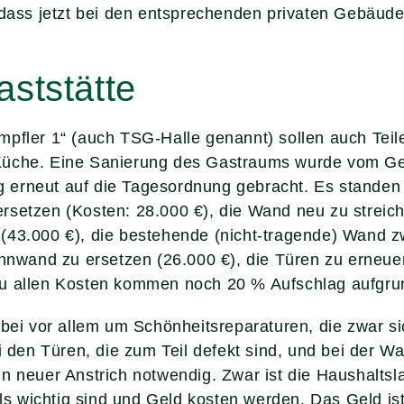
, dass jetzt bei den entsprechenden privaten Gebäud
ststätte
pfler 1“ (auch TSG-Halle genannt) sollen auch Teile
 Küche. Eine Sanierung des Gastraums wurde vom G
 erneut auf die Tagesordnung gebracht. Es standen
setzen (Kosten: 28.000 €), die Wand neu zu streich
 (43.000 €), die bestehende (nicht-tragende) Wand
ennwand zu ersetzen (26.000 €), die Türen zu erneue
Zu allen Kosten kommen noch 20 % Aufschlag aufgru
rbei vor allem um Schönheitsreparaturen, die zwar s
ei den Türen, die zum Teil defekt sind, und bei der 
in neuer Anstrich notwendig. Zwar ist die Haushalts
alls wichtig sind und Geld kosten werden. Das Geld i