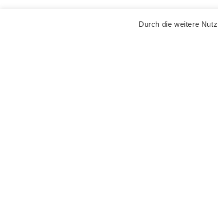
Durch die weitere Nut
Kreistagssitzung vom 17. April…