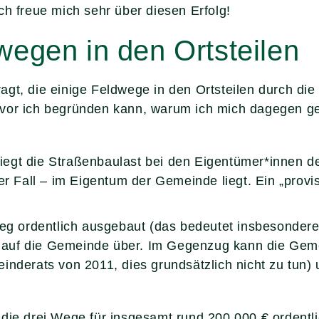
ch freue mich sehr über diesen Erfolg!
egen in den Ortsteilen
gt, die einige Feldwege in den Ortsteilen durch die
evor ich begründen kann, warum ich mich dagegen ge
 liegt die Straßenbaulast bei den Eigentümer*innen 
r Fall – im Eigentum der Gemeinde liegt. Ein „provis
weg ordentlich ausgebaut (das bedeutet insbesonder
t auf die Gemeinde über. Im Gegenzug kann die Gemei
nderats von 2011, dies grundsätzlich nicht zu tun) 
 die drei Wege für insgesamt rund 200.000 € ordentl