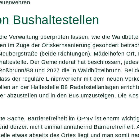
Feuerwehren.
von Bushaltestellen
 die Verwaltung überprüfen lassen, wie die Waldbütt
en im Zuge der Ortskernsanierung gesondert betrach
en Neubergstraße (beide Richtungen), Mädelhofen Ort
ltestelle. Der Gemeinderat hat beschlossen, jedes J
Roßbrunn/B8 und 2027 die in Waldbüttelbrunn. Bei de
 dass der reguläre Linienverkehr mit dem neuen Verk
llen an der Haltestelle B8 Radabstellanlagen errich
er abzustellen und in den Bus umzusteigen. Die Kost
ute Sache. Barrierefreiheit im ÖPNV ist enorm wichti
d derzeit nicht einmal annähernd Barrierefreiheit. 
telle etwas abseits des Ortes liegt und man somit n