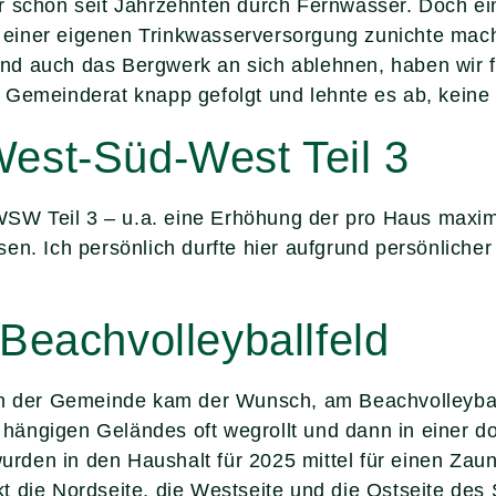
er schon seit Jahrzehnten durch Fernwasser. Doch 
it einer eigenen Trinkwasserversorgung zunichte mach
nd auch das Bergwerk an sich ablehnen, haben wir f
 Gemeinderat knapp gefolgt und lehnte es ab, kein
est-Süd-West Teil 3
W Teil 3 – u.a. eine Erhöhung der pro Haus maxim
en. Ich persönlich durfte hier aufgrund persönlich
Beachvolleyballfeld
 in der Gemeinde kam der Wunsch, am Beachvolleyba
es hängigen Geländes oft wegrollt und dann in einer 
den in den Haushalt für 2025 mittel für einen Zaun 
 die Nordseite, die Westseite und die Ostseite des S